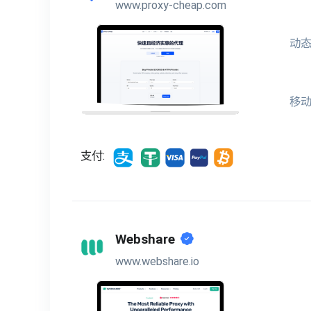
www.proxy-cheap.com
动态
移
支付:
Webshare
www.webshare.io