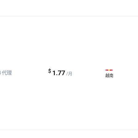
$
1.77
4 代理
/月
越南