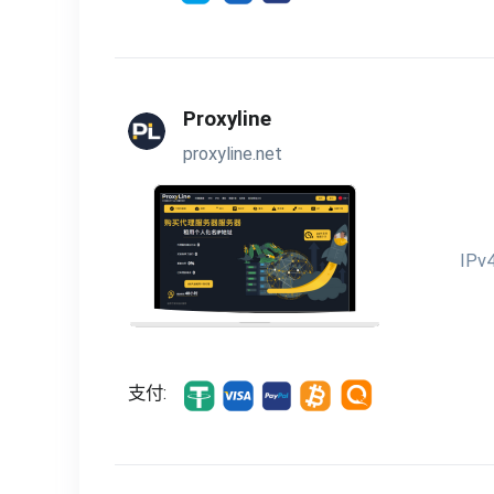
Proxyline
proxyline.net
IPv
支付: